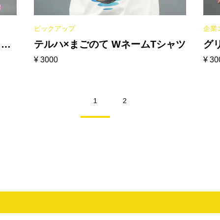
ピックアップ
企業
［ホ
テルハ×まごのて WネームTシャツ
グ
¥
3000
¥
30
ッ
［
1
2