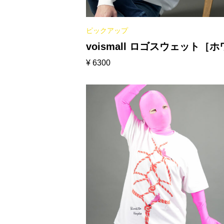
ピックアップ
voismall ロゴスウェット［
¥
6300
ト］