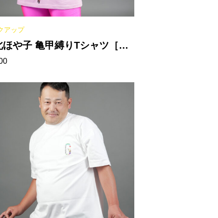
クアップ
北ほや子 亀甲縛りTシャツ［ラ
00
トピンク］