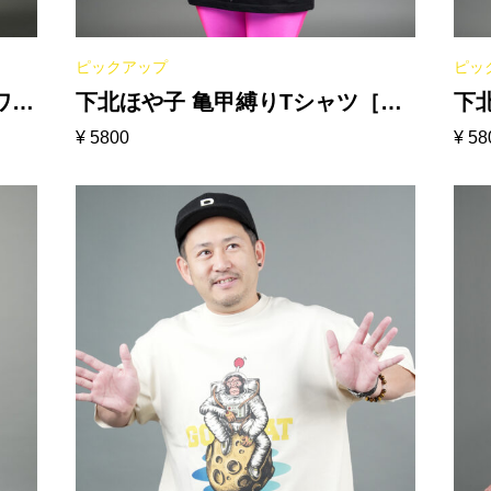
ピックアップ
ピッ
ホワイ
下北ほや子 亀甲縛りTシャツ［ブ
下
¥
5800
¥
58
ラック］
イ