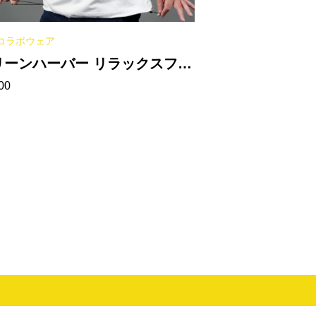
コラボウェア
リーンハーバー リラックスフィ
00
トTシャツ（裾ドローコード）
ホワイト］