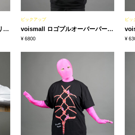
ピックアップ
ピッ
リー
voismall ロゴプルオーバーパーカ
vo
¥
6800
¥
63
ー［ブラック］
ク