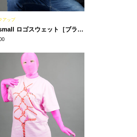
クアップ
ismall ロゴスウェット［ブラッ
00
］