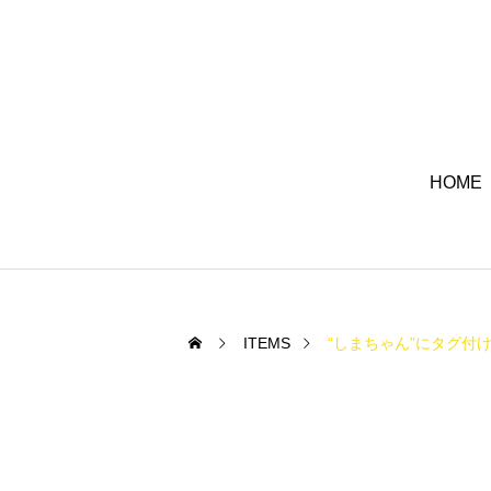
HOME
ITEMS
“しまちゃん”にタグ付