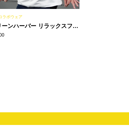
コラボウェア
リーンハーバー リラックスフィ
00
トTシャツ（裾ドローコード）
ホワイト］