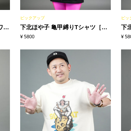
ピックアップ
ピッ
ホワイ
下北ほや子 亀甲縛りTシャツ［ブ
下
¥
5800
¥
58
ラック］
イ