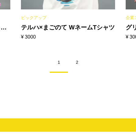
ピックアップ
企業
［ホ
テルハ×まごのて WネームTシャツ
グ
¥
3000
¥
30
ッ
［
1
2