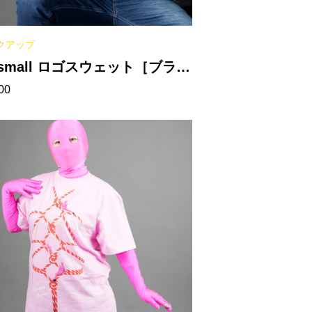
クアップ
ismall ロゴスウェット［ブラッ
00
］