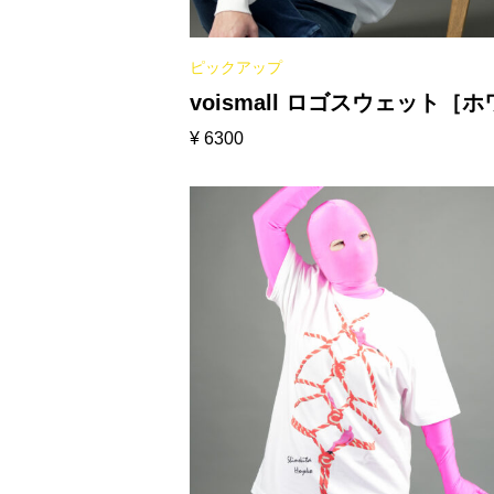
ピックアップ
voismall ロゴスウェット［
¥
6300
ト］