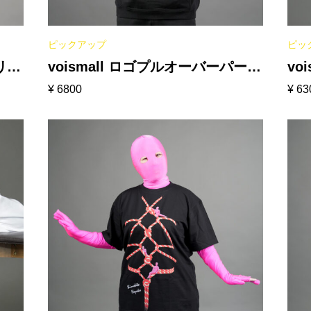
ピックアップ
ピッ
リー
voismall ロゴプルオーバーパーカ
vo
¥
6800
¥
63
ー［ブラック］
ク