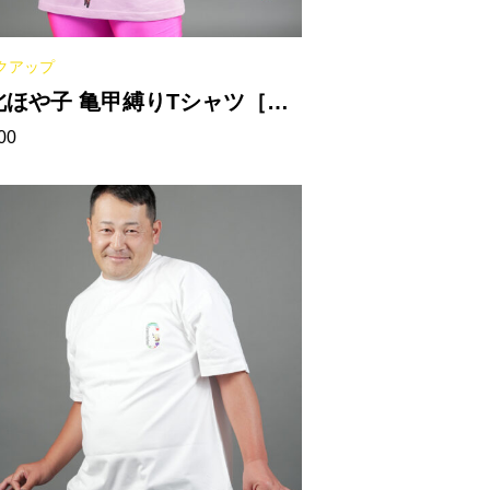
クアップ
北ほや子 亀甲縛りTシャツ［ラ
00
トピンク］