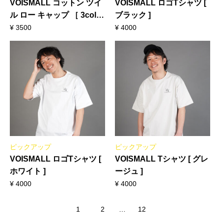
VOISMALL コットン ツイ
VOISMALL ロゴTシャツ [
ル ロー キャップ ［ 3color
ブラック ]
］
¥
3500
¥
4000
ピックアップ
ピックアップ
VOISMALL ロゴTシャツ [
VOISMALL Tシャツ [ グレ
ホワイト ]
ージュ ]
¥
4000
¥
4000
1
2
…
12