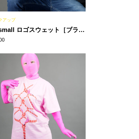
クアップ
ismall ロゴスウェット［ブラッ
00
］