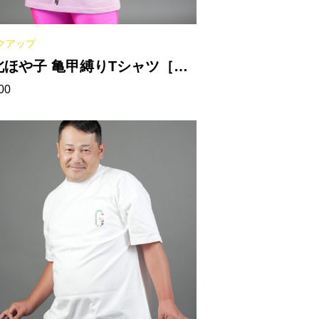
クアップ
北ほや子 亀甲縛りTシャツ［ラ
00
トピンク］