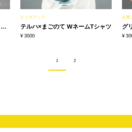
ピックアップ
企業
［ホ
テルハ×まごのて WネームTシャツ
グ
¥
3000
¥
30
ッ
［
1
2