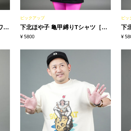
ピックアップ
ピッ
ホワイ
下北ほや子 亀甲縛りTシャツ［ブ
下
¥
5800
¥
58
ラック］
イ