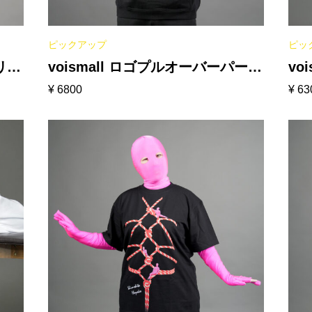
ピックアップ
ピッ
リー
voismall ロゴプルオーバーパーカ
vo
¥
6800
¥
63
ー［ブラック］
ク