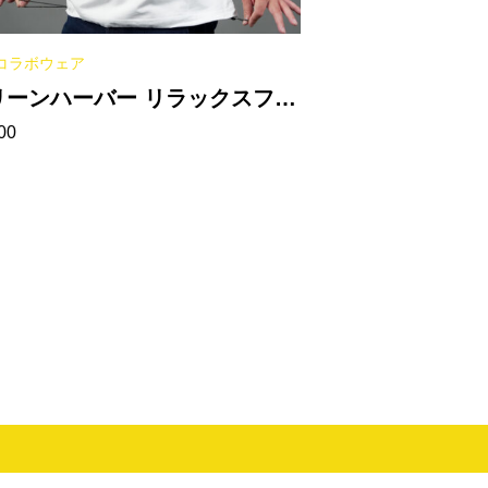
コラボウェア
リーンハーバー リラックスフィ
00
トTシャツ（裾ドローコード）
ホワイト］