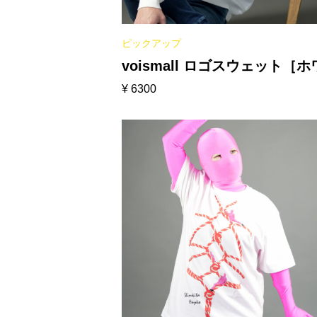
ピックアップ
voismall ロゴスウェット［
¥
6300
ト］