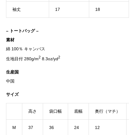
袖丈
17
18
– トートバッグ –
素材
綿 100％ キャンバス
2
2
生地目付 280g/m
8.3oz/yd
生産国
中国
サイズ
高さ
袋口幅
底幅
奥行（マチ）
M
37
36
24
12
5