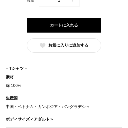
数量
美
人
セ
カートに入れる
ッ
ト
お気に入りに追加する
［
Black
T-
– Tシャツ –
shirt
素材
］
綿 100%
個
生産国
中国・ベトナム・カンボジア・バングラデシュ
ボディサイズ＜アダルト＞