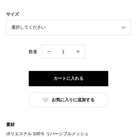
サイズ
八
数量
戸
YEG
の
カートに入れる
証
T
お気に入りに追加する
シ
ャ
ツ
素材
個
ポリエステル 100％ リバーシブルメッシュ