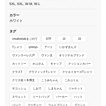
5XL, 6XL, W-M, W-L
カラー
ホワイト
タグ
creativelabまごのて
DTF
J2
J3
Tシャツ
ymmys
アート
いかずきんズ
ヴァンラーレ八戸
ヴァン太
オリジナルブランド
カットソー
かぶさん
キャップ
クッションカバー
クラスT
グラフィックTシャツ
クリエイターズTシャツ
クリス佐々木博文
こうみちゃん
こかぶくん
サコッシュ
しおで
しまちゃん
ジャケット
スウェット
トートバッグ
パーカー
ハット
パンツ
フーディー
フォトプリント
プリント